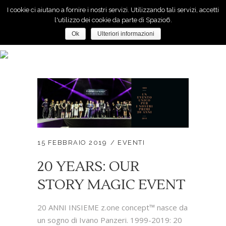
I cookie ci aiutano a fornire i nostri servizi. Utilizzando tali servizi, accetti
l'utilizzo dei cookie da parte di Spazio6.
Ok
Ulteriori informazioni
Evento Tag
15 FEBBRAIO 2019
EVENTI
20 YEARS: OUR
STORY MAGIC EVENT
20 ANNI INSIEME z.one concept™ nasce da
un sogno di Ivano Panzeri. 1999-2019: 20